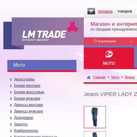
корзина
товаров
Магазин и интерне
по продаже принадлежнос
О компании
МОТО
Мото
Главная
Мото
Брюки
Аксессуары
Брюки женские
Брюки кроссовые
Jeans VIPER LADY 
Брюки мужские
Джинсы женские
Джинсы мужские
Дождевики
Защита
Комбинезоны