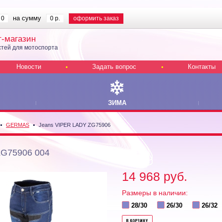
на сумму
0
0 р.
оформить заказ
т-магазин
тей для мотоспорта
Новости
Задать вопрос
Контакты
ЗИМА
GERMAS
Jeans VIPER LADY ZG75906
ZG75906 004
14 968 руб.
Размеры в наличии:
28/30
26/30
26/32