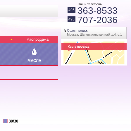
Наши телефоны
363-8533
495
707-2036
495
Офис продаж
Москва, Шелепихинская наб, д.4, с.1
Распродажа
МАСЛА
30/30