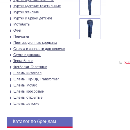
Куртки мужские кожаные
Куртки мужские текстильные
Куртки женские
Куртки и брюки детские
Мотоботы
Очки
Перчатки
Противоугонные средства
Стекла и запчасти для шлемов
Сумки и рюкзаки
Термобелье
ув
Футболки, Толстовки
Шлемы интеграл
Шлемы Flip-Up, Transformer
Шлемы Motard
Шлемы кроссовые
Шлемы открытые
Шлемы детские
Каталог по брендам