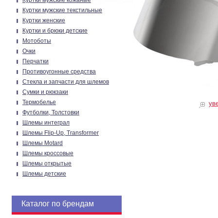
Куртки мужские кожаные
Куртки мужские текстильные
Куртки женские
Куртки и брюки детские
Мотоботы
Очки
Перчатки
Противоугонные средства
Стекла и запчасти для шлемов
Сумки и рюкзаки
Термобелье
ув
Футболки, Толстовки
Шлемы интеграл
Шлемы Flip-Up, Transformer
Шлемы Motard
Шлемы кроссовые
Шлемы открытые
Шлемы детские
Каталог по брендам