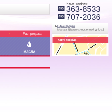
Наши телефоны
363-8533
495
707-2036
495
Офис продаж
Москва, Шелепихинская наб, д.4, с.1
Распродажа
МАСЛА