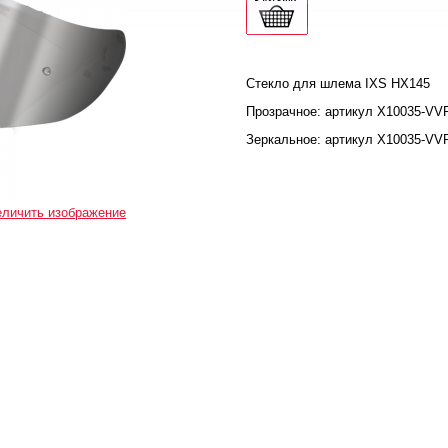
Стекло для шлема IXS HX145
Прозрачное: артикул Х10035-V
Зеркальное: артикул Х10035-V
еличить изображение