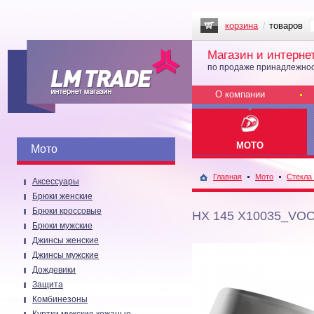
корзина
товаров
Магазин и интерне
по продаже принадлежнос
О компании
МОТО
Мото
Главная
Мото
Стекла
Аксессуары
Брюки женские
Брюки кроссовые
HX 145 X10035_VO
Брюки мужские
Джинсы женские
Джинсы мужские
Дождевики
Защита
Комбинезоны