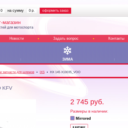
на сумму
0
0 р.
оформить заказ
т-магазин
тей для мотоспорта
Новости
Задать вопрос
Контакты
ЗИМА
 и запчасти для шлемов
IXS
HX 145 X10035_VOO
O KFV
2 745 руб.
Размеры в наличии:
Mirrored