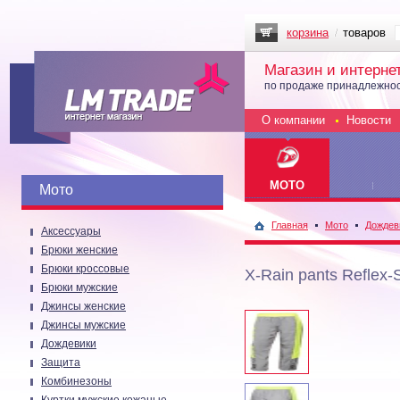
корзина
товаров
Магазин и интерне
по продаже принадлежнос
О компании
Новости
МОТО
Мото
Главная
Мото
Дождев
Аксессуары
Брюки женские
Брюки кроссовые
X-Rain pants Reflex
Брюки мужские
Джинсы женские
Джинсы мужские
Дождевики
Защита
Комбинезоны