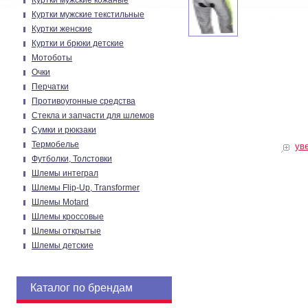
Куртки мужские кожаные
Куртки мужские текстильные
Куртки женские
Куртки и брюки детские
Мотоботы
Очки
Перчатки
Противоугонные средства
Стекла и запчасти для шлемов
Сумки и рюкзаки
Термобелье
ув
Футболки, Толстовки
Шлемы интеграл
Шлемы Flip-Up, Transformer
Шлемы Motard
Шлемы кроссовые
Шлемы открытые
Шлемы детские
Каталог по брендам