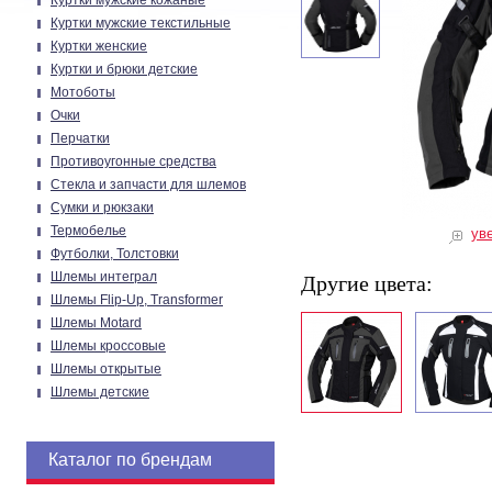
Куртки мужские кожаные
Куртки мужские текстильные
Куртки женские
Куртки и брюки детские
Мотоботы
Очки
Перчатки
Противоугонные средства
Стекла и запчасти для шлемов
Сумки и рюкзаки
Термобелье
ув
Футболки, Толстовки
Шлемы интеграл
Другие цвета:
Шлемы Flip-Up, Transformer
Шлемы Motard
Шлемы кроссовые
Шлемы открытые
Шлемы детские
Каталог по брендам