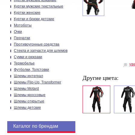
Куртки мужские кожаные
Куртки мужские текстильные
Куртки женские
Куртки и брюки детские
Мотоботы
Очки
Перчатки
Противоугонные средства
Стекла и запчасти для шлемов
Сумки и рюкзаки
Термобелье
ув
Футболки, Толстовки
Шлемы интеграл
Другие цвета:
Шлемы Flip-Up, Transformer
Шлемы Motard
Шлемы кроссовые
Шлемы открытые
Шлемы детские
Каталог по брендам