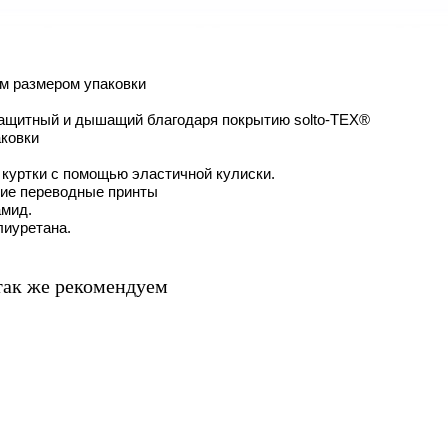
м размером упаковки
ащитный и дышащий благодаря покрытию solto-TEX®
аковки
 куртки с помощью эластичной кулиски.
ие переводные принты
амид.
лиуретана.
так же рекомендуем