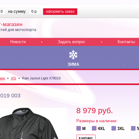
на сумму
0
0 р.
оформить заказ
т-магазин
тей для мотоспорта
Новости
Задать вопрос
Контакты
ЗИМА
ики
IXS
Rain Jacket Light X79019
9019 003
8 979 руб.
Размеры в наличии:
M
4XL
3XL