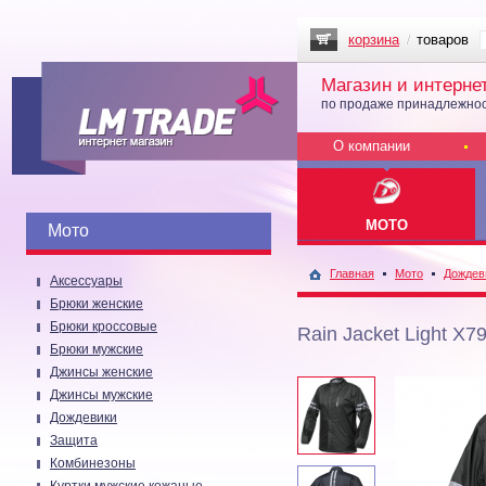
корзина
товаров
Магазин и интерне
по продаже принадлежнос
О компании
МОТО
Мото
Главная
Мото
Дождев
Аксессуары
Брюки женские
Брюки кроссовые
Rain Jacket Light X7
Брюки мужские
Джинсы женские
Джинсы мужские
Дождевики
Защита
Комбинезоны