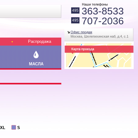
Наши телефоны
363-8533
495
707-2036
495
Офис продаж
Москва, Шелепихинская наб, д.4, с.1
Распродажа
МАСЛА
5XL
S