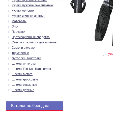
Куртки мужские кожаные
Куртки мужские текстильные
Куртки женские
Куртки и брюки детские
Мотоботы
Очки
Перчатки
Противоугонные средства
Стекла и запчасти для шлемов
Сумки и рюкзаки
Термобелье
ув
Футболки, Толстовки
Шлемы интеграл
Шлемы Flip-Up, Transformer
Шлемы Motard
Шлемы кроссовые
Шлемы открытые
Шлемы детские
Каталог по брендам