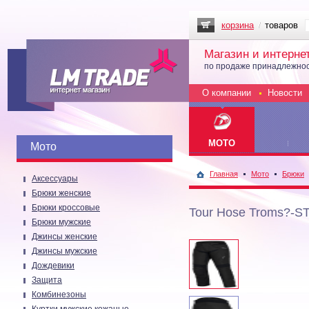
корзина
товаров
Магазин и интерне
по продаже принадлежнос
О компании
Новости
МОТО
Мото
Главная
Мото
Брюки
Аксессуары
Брюки женские
Брюки кроссовые
Tour Hose Troms?-ST
Брюки мужские
Джинсы женские
Джинсы мужские
Дождевики
Защита
Комбинезоны