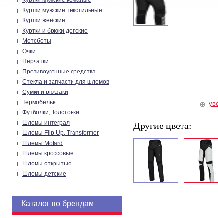
Куртки мужские кожаные
Куртки мужские текстильные
Куртки женские
Куртки и брюки детские
Мотоботы
Очки
Перчатки
Противоугонные средства
Стекла и запчасти для шлемов
Сумки и рюкзаки
Термобелье
ув
Футболки, Толстовки
Шлемы интеграл
Другие цвета:
Шлемы Flip-Up, Transformer
Шлемы Motard
Шлемы кроссовые
Шлемы открытые
Шлемы детские
Каталог по брендам