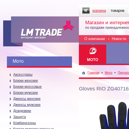
корзина
товаров
Магазин и интерне
по продаже принадлежнос
О компании
Новости
МОТО
Мото
Главная
Мото
Перчат
Аксессуары
Брюки женские
Брюки кроссовые
Gloves RIO ZG40716
Брюки мужские
Джинсы женские
Джинсы мужские
Дождевики
Защита
Комбинезоны