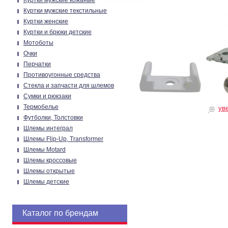
Куртки мужские кожаные
Куртки мужские текстильные
Куртки женские
Куртки и брюки детские
Мотоботы
Очки
Перчатки
Противоугонные средства
Стекла и запчасти для шлемов
Сумки и рюкзаки
Термобелье
ув
Футболки, Толстовки
Шлемы интеграл
Шлемы Flip-Up, Transformer
Шлемы Motard
Шлемы кроссовые
Шлемы открытые
Шлемы детские
Каталог по брендам