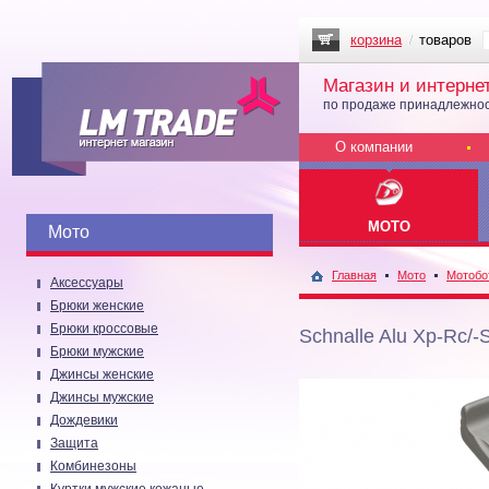
корзина
товаров
Магазин и интерне
по продаже принадлежнос
О компании
МОТО
Мото
Главная
Мото
Мотобо
Аксессуары
Брюки женские
Брюки кроссовые
Schnalle Alu Xp-Rc/
Брюки мужские
Джинсы женские
Джинсы мужские
Дождевики
Защита
Комбинезоны