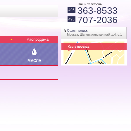
Наши телефоны
363-8533
495
707-2036
495
Офис продаж
Москва, Шелепихинская наб, д.4, с.1
Распродажа
МАСЛА