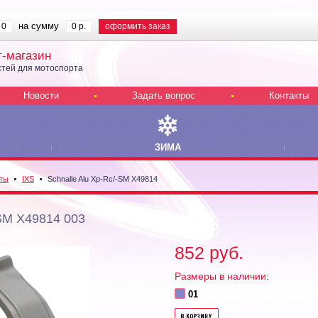
на сумму
0
0 р.
оформить заказ
т-магазин
тей для мотоспорта
Новости
Задать вопрос
Контакты
ЗИМА
ты
IXS
Schnalle Alu Xp-Rc/-SM X49814
-SM X49814 003
852 руб.
Размеры в наличии:
01