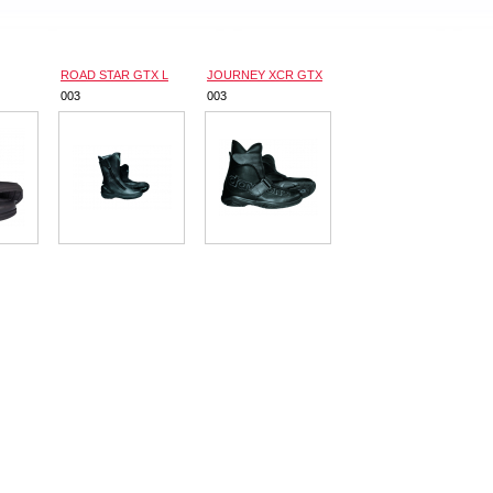
ROAD STAR GTX L
JOURNEY XCR GTX
003
003