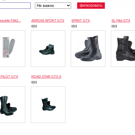
фильтровать
gesohle F962...
ARROW SPORT GTX
SPIRIT GTX
SL Pilot GTX
003
003
003
 PILOT GTX
ROAD STAR GTX S
003