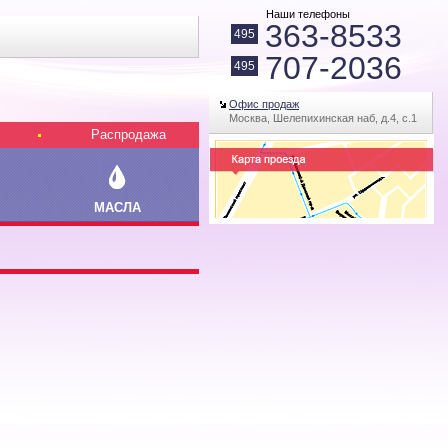
Наши телефоны
363-8533
495
707-2036
495
Офис продаж
Москва, Шелепихинская наб, д.4, с.1
Распродажа
МАСЛА