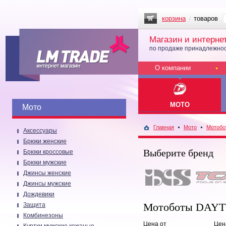
корзина
товаров
Магазин и интерне
по продаже принадлежнос
О компании
МОТО
Мото
Главная
Мото
Мотобо
Аксессуары
Брюки женские
Выберите бренд
Брюки кроссовые
Брюки мужские
Джинсы женские
Джинсы мужские
Дождевики
Мотоботы DAY
Защита
Комбинезоны
Цена от
Цен