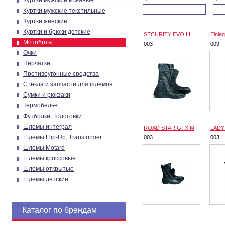
Куртки мужские кожаные
Куртки мужские текстильные
Куртки женские
Куртки и брюки детские
SECURITY EVO III
Einle
Мотоботы
003
009
Очки
Перчатки
Противоугонные средства
Стекла и запчасти для шлемов
Сумки и рюкзаки
Термобелье
Футболки, Толстовки
Шлемы интеграл
ROAD STAR GTX M
LADY
Шлемы Flip-Up, Transformer
003
003
Шлемы Motard
Шлемы кроссовые
Шлемы открытые
Шлемы детские
Каталог по брендам