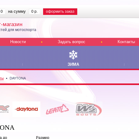
на сумму
0
0 р.
оформить заказ
т-магазин
тей для мотоспорта
Новости
Задать вопрос
Контакты
ЗИМА
ты
DAYTONA
TONA
а до
Размер