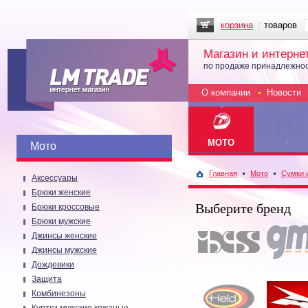
корзина
товаров
Магазин и интерне
по продаже принадлежнос
О компании
Новости
МОТО
Мото
Главная
Мото
Сумки 
Аксессуары
Брюки женские
Выберите бренд
Брюки кроссовые
Брюки мужские
Джинсы женские
Джинсы мужские
Дождевики
Защита
Комбинезоны