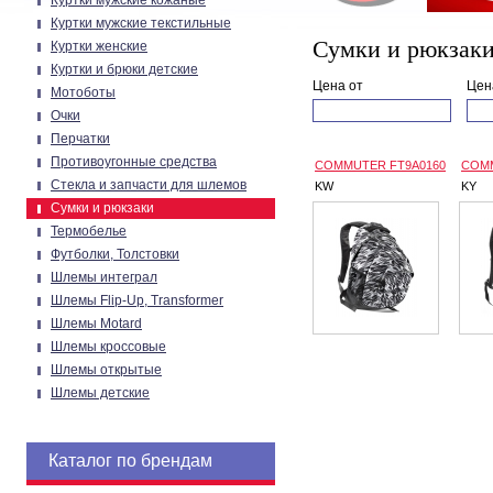
Куртки мужские кожаные
Куртки мужские текстильные
Сумки и рюкзак
Куртки женские
Куртки и брюки детские
Цена от
Цен
Мотоботы
Очки
Перчатки
Противоугонные средства
COMMUTER FT9A0160
COMM
Стекла и запчасти для шлемов
KW
KY
Сумки и рюкзаки
Термобелье
Футболки, Толстовки
Шлемы интеграл
Шлемы Flip-Up, Transformer
Шлемы Motard
Шлемы кроссовые
Шлемы открытые
Шлемы детские
Каталог по брендам