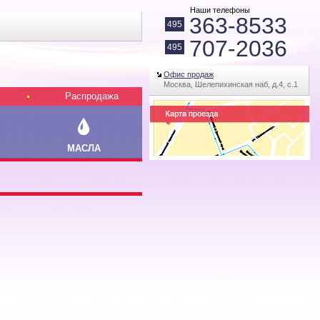
Наши телефоны
363-8533
495
707-2036
495
Офис продаж
Москва, Шелепихинская наб, д.4, с.1
Распродажа
МАСЛА