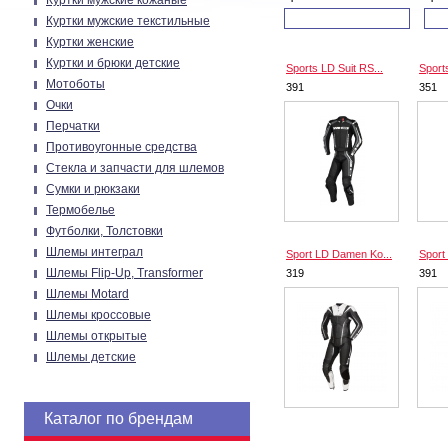
Куртки мужские кожаные
Куртки мужские текстильные
Куртки женские
Куртки и брюки детские
Sports LD Suit RS...
Sport
Мотоботы
391
351
Очки
Перчатки
Противоугонные средства
Стекла и запчасти для шлемов
Сумки и рюкзаки
Термобелье
Футболки, Толстовки
Шлемы интеграл
Sport LD Damen Ko...
Sport
Шлемы Flip-Up, Transformer
319
391
Шлемы Motard
Шлемы кроссовые
Шлемы открытые
Шлемы детские
Каталог по брендам