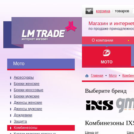
корзина
товаров
Магазин и интерне
по продаже принадлежнос
О компании
МОТО
Мото
Главная
Мото
Комбин
Аксессуары
Брюки женские
Выберите бренд
Брюки кроссовые
Брюки мужские
Джинсы женские
Джинсы мужские
Дождевики
Комбинезоны IX
Защита
Комбинезоны
Цена от
Цен