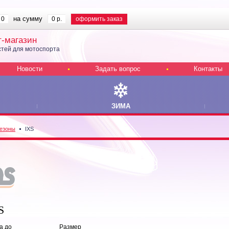
на сумму
0
0 р.
оформить заказ
т-магазин
тей для мотоспорта
Новости
Задать вопрос
Контакты
ЗИМА
езоны
IXS
S
а до
Размер