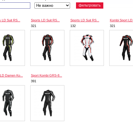
фильтровать
s LD Suit RS...
Sports LD Suit RS...
Sports LD Suit RS...
Kombi Sport LD 
321
132
321
 LD Damen Ko...
Sport Kombi GRS-8...
391