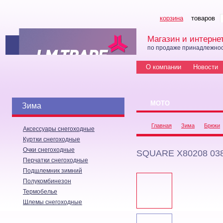
корзина
товаров
Магазин и интерне
по продаже принадлежнос
О компании
Новости
МОТО
Зима
Главная
Зима
Брюки
Аксессуары снегоходные
Куртки снегоходные
Очки снегоходные
SQUARE X80208 03
Перчатки снегоходные
Подшлемник зимний
Полукомбинезон
Термобелье
Шлемы снегоходные